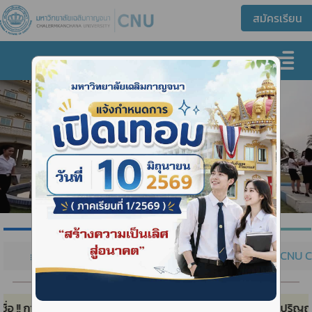
งานกองทุน
คณะเเละหลักสูตร
CNU 
ที่
ผิดกฎหมาย
ระวังผู้แอบอ้างทำทรานสคริป และปริญญาบัตร
ปลอม
ข