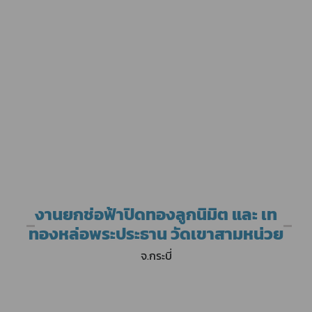
งานยกช่อฟ้าปิดทองลูกนิมิต และ เท
ทองหล่อพระประธาน วัดเขาสามหน่วย
จ.กระบี่